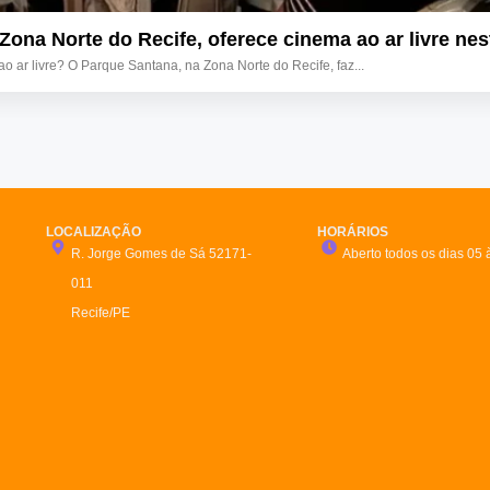
ona Norte do Recife, oferece cinema ao ar livre nest
 ar livre? O Parque Santana, na Zona Norte do Recife, faz...
LOCALIZAÇÃO
HORÁRIOS
R. Jorge Gomes de Sá 52171-
Aberto todos os dias 05 
011
Recife/PE